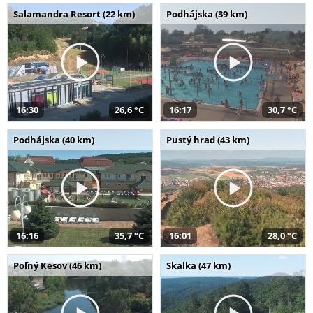
Salamandra Resort (22 km)
Podhájska (39 km)
16:30
26,6 °C
16:17
30,7 °C
Podhájska (40 km)
Pustý hrad (43 km)
16:16
35,7 °C
16:01
28,0 °C
Poľný Kesov (46 km)
Skalka (47 km)