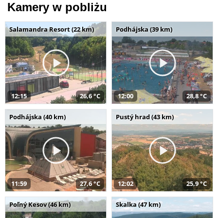
Kamery w pobliżu
Salamandra Resort (22 km)
Podhájska (39 km)
12:15
26,6 °C
12:00
28,8 °C
Podhájska (40 km)
Pustý hrad (43 km)
11:59
27,6 °C
12:02
25,9 °C
Poľný Kesov (46 km)
Skalka (47 km)