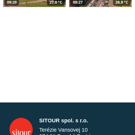
09:29
27,0 °C
09:27
28,8 °C
SITOUR spol. s r.o.
Terézie Vansovej 10