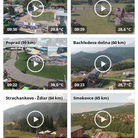
09:38
29,8 °C
09:29
28,6 °C
Poprad (59 km)
Bachledova dolina (60 km)
09:22
30,0 °C
09:23
28,7 °C
Strachankovo - Ždiar (64 km)
Smokovce (65 km)