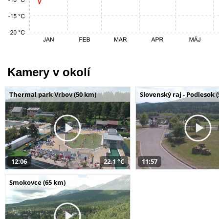
Kamery v okolí
Thermal park Vrbov (50 km)
Slovenský raj - Podlesok 
12:06
22,1 °C
11:57
Smokovce (65 km)