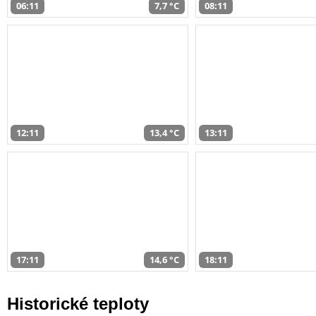
06:11
7,7 °C
08:11
12:11
13,4 °C
13:11
17:11
14,6 °C
18:11
Historické teploty