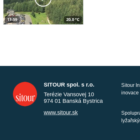
11:59
20,0 °C
SITOUR spol. s r.o.
Sitour I
inovace 
Terézie Vansovej 10
974 01 Banská Bystrica
www.sitour.sk
Spolupra
lyžařský