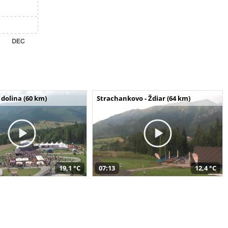
dolina (60 km)
Strachankovo - Ždiar (64 km)
19,1 °C
07:13
12,4 °C