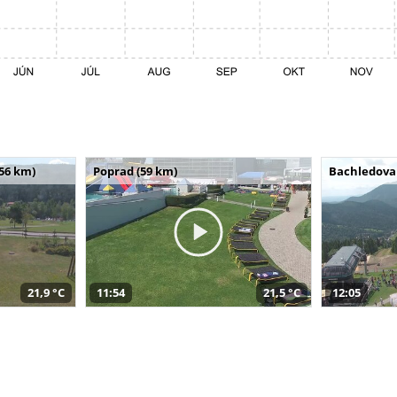
(56 km)
Poprad (59 km)
Bachledova 
21,9 °C
11:54
21,5 °C
12:05