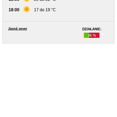
18:00
17 do 19 °C
Jasná sever
DZIAŁANIE:
36 %