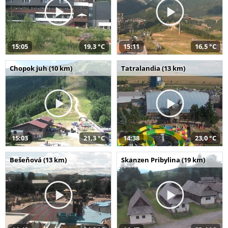
15:05
19,3 °C
15:11
16,5 °C
Chopok juh (10 km)
Tatralandia (13 km)
15:03
21,3 °C
14:38
23,0 °C
Bešeňová (13 km)
Skanzen Pribylina (19 km)