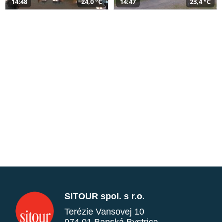
14:48
24,0 °C
14:47
23,4 °C
SITOUR spol. s r.o.
Terézie Vansovej 10