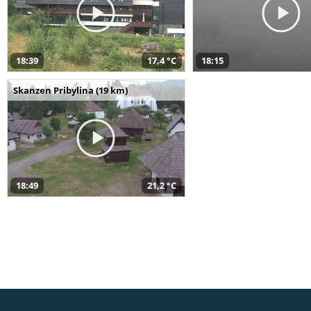
18:39
17,4 °C
18:15
Skanzen Pribylina (19 km)
18:49
21,2 °C