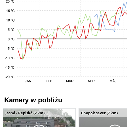
Kamery w pobliżu
Jasná - Repiská (2 km)
Chopok sever (7 km)