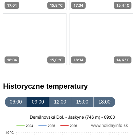
17:04
15,8 °C
17:34
15,4 °C
18:04
15,0 °C
18:34
14,6 °C
Historyczne temperatury
06:00
09:00
12:00
15:00
18:00