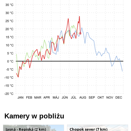
Kamery w pobliżu
Jasná - Repiská (2 km)
Chopok sever (7 km)