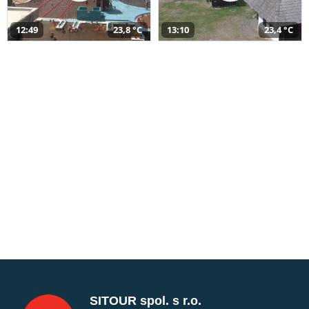
12:49
23,8 °C
13:10
23,4 °C
SITOUR spol. s r.o.