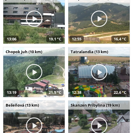
13:06
19,1 °C
12:55
16,4 °C
Chopok juh (10 km)
Tatralandia (13 km)
13:19
21,5 °C
12:38
22,6 °C
Bešeňová (13 km)
Skanzen Pribylina (19 km)