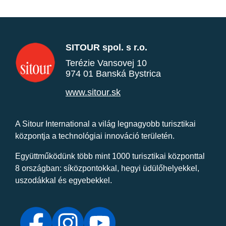
SITOUR spol. s r.o.
Terézie Vansovej 10
974 01 Banská Bystrica
www.sitour.sk
A Sitour International a világ legnagyobb turisztikai
központja a technológiai innováció területén.
Együttműködünk több mint 1000 turisztikai központtal
8 országban: síközpontokkal, hegyi üdülőhelyekkel,
uszodákkal és egyebekkel.