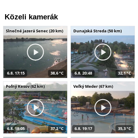
Közeli kamerák
Slnečné jazerá Senec (20 km)
Dunajská Streda (50 km)
6.8. 17:15
38,6 °C
6.8. 20:48
32,1 °C
Poľný Kesov (62 km)
Veľký Meder (67 km)
6.8. 18:05
37,2 °C
6.8. 19:17
35,3 °C