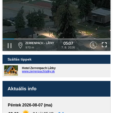
05:07
ZERRENPACH - LÁTKY
970 m
7. 8. 2026
Szállás tippek
Hotel Zerrenpach Látky
www.zerrenpachlatky.sk
Aktuális info
Péntek 2026-08-07 (ma)