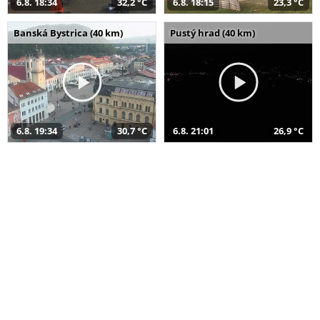
6.8. 18:34
32,2 °C
6.8. 18:15
23,3 °C
Banská Bystrica (40 km)
Pustý hrad (40 km)
6.8. 19:34
30,7 °C
6.8. 21:01
26,9 °C