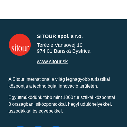
SITOUR spol. s r.o.
Terézie Vansovej 10
974 01 Banská Bystrica
www.sitour.sk
A Sitour International a világ legnagyobb turisztikai
központja a technológiai innováció területén.
Együttműködünk több mint 1000 turisztikai központtal
8 országban: síközpontokkal, hegyi üdülőhelyekkel,
uszodákkal és egyebekkel.