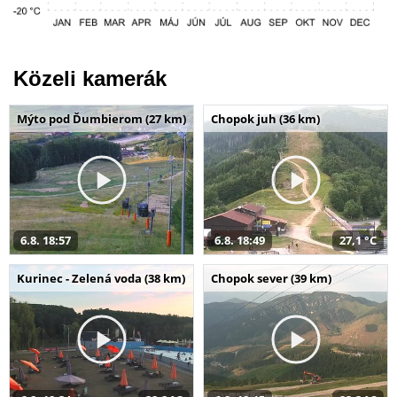
Közeli kamerák
Mýto pod Ďumbierom (27 km)
Chopok juh (36 km)
6.8. 18:57
6.8. 18:49
27,1 °C
Kurinec - Zelená voda (38 km)
Chopok sever (39 km)