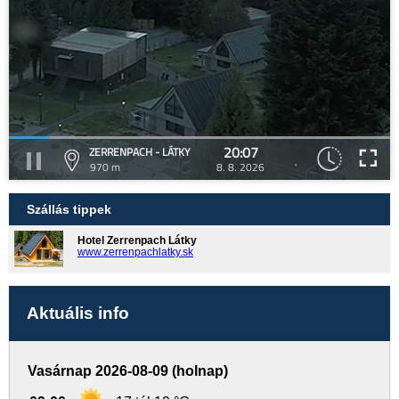
20:07
ZERRENPACH - LÁTKY
970 m
8. 8. 2026
Szállás tippek
Hotel Zerrenpach Látky
www.zerrenpachlatky.sk
Aktuális info
Vasárnap 2026-08-09 (holnap)