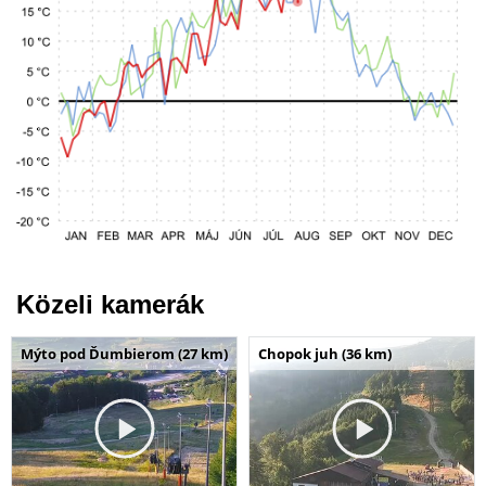
Közeli kamerák
Mýto pod Ďumbierom (27 km)
Chopok juh (36 km)