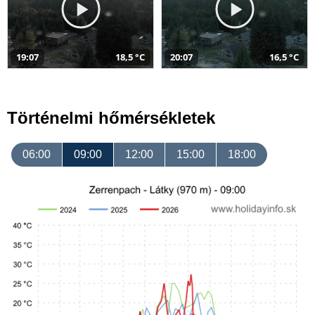
19:07
18,5 °C
20:07
16,5 °C
Történelmi hőmérsékletek
06:00
09:00
12:00
15:00
18:00