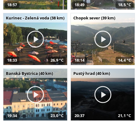
18:57
18:49
18,5 °C
Kurinec - Zelená voda (38 km)
Chopok sever (39 km)
18:33
26,9 °C
18:14
14,4 °C
Banská Bystrica (40 km)
Pustý hrad (40 km)
19:34
23,0 °C
20:37
21,1 °C