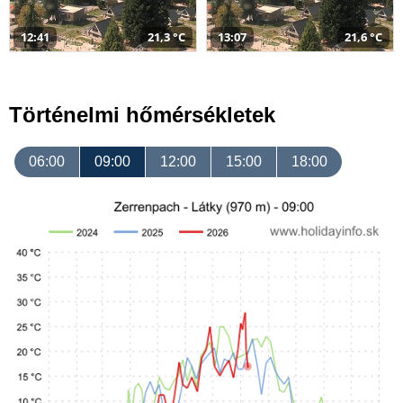
12:41
21,3 °C
13:07
21,6 °C
Történelmi hőmérsékletek
06:00
09:00
12:00
15:00
18:00