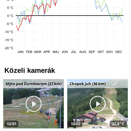
Közeli kamerák
Mýto pod Ďumbierom (27 km)
Chopok juh (36 km)
12:57
13:02
22,8 °C