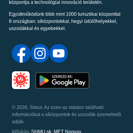
központja a technológiai innováció területén.
Együttműködünk több mint 1000 turisztikai központtal
8 országban: síközpontokkal, hegyi üdülőhelyekkel,
uszodákkal és egyebekkel.
© 2026, Sitour. Az ezen az oldalon található
információkat a síközpontok és uszodák üzemeltetői
adják.
Időjárás:
SHMU.sk
,
MET Norway