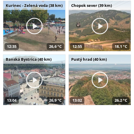
Kurinec - Zelená voda (38 km)
Chopok sever (39 km)
12:35
26,6 °C
12:55
18,1 °C
Banská Bystrica (40 km)
Pustý hrad (40 km)
13:04
26,9 °C
13:02
26,2 °C