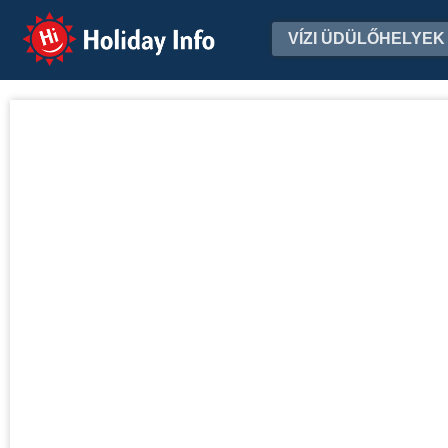
Holiday Info
VÍZI ÜDÜLŐHELYEK