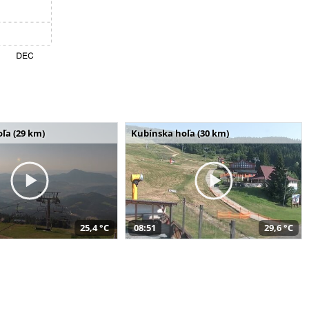
ľa (29 km)
Kubínska hoľa (30 km)
25,4 °C
08:51
29,6 °C