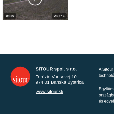
08:55
23,5 °C
SITOUR spol. s r.o.
A Sitour
technoló
Terézie Vansovej 10
974 01 Banská Bystrica
Együttmű
www.sitour.sk
országba
és egye