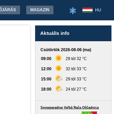
ŐJÁRÁS
MAGAZIN
HU
Aktuális info
Csütörtök 2026-08-06 (ma)
09:00
29 tól 32 °C
12:00
32 tól 33 °C
15:00
29 tól 33 °C
18:00
24 tól 27 °C
Snowparadise Veľká Rača Oščadnica
64 %