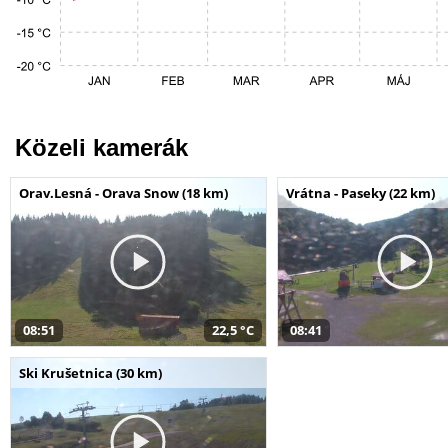
Közeli kamerák
Orav.Lesná - Orava Snow (18 km)
Vrátna - Paseky (22 km)
08:51
22,5 °C
08:41
Ski Krušetnica (30 km)