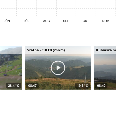
Vrátna - CHLEB (26 km)
Kubínska ho
28,4 °C
08:47
19,5 °C
08:40