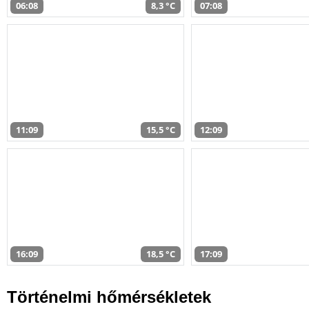
06:08
8,3 °C
07:08
11:09
15,5 °C
12:09
16:09
18,5 °C
17:09
Történelmi hőmérsékletek