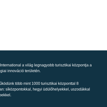
 International a világ legnagyobb turisztikai központja a
giai innováció területén.
ködünk több mint 1000 turisztikai központtal 8
n: síközpontokkal, hegyi üdülőhelyekkel, uszodákkal
bekkel.