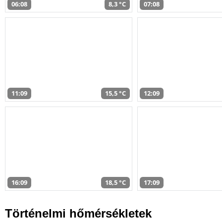
06:08
8,3 °C
07:08
11:09
15,5 °C
12:09
16:09
18,5 °C
17:09
Történelmi hőmérsékletek