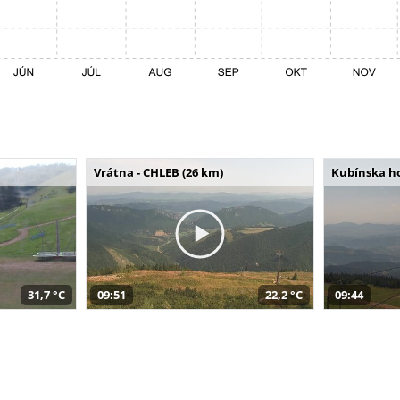
Vrátna - CHLEB (26 km)
Kubínska ho
31,7 °C
09:51
22,2 °C
09:44