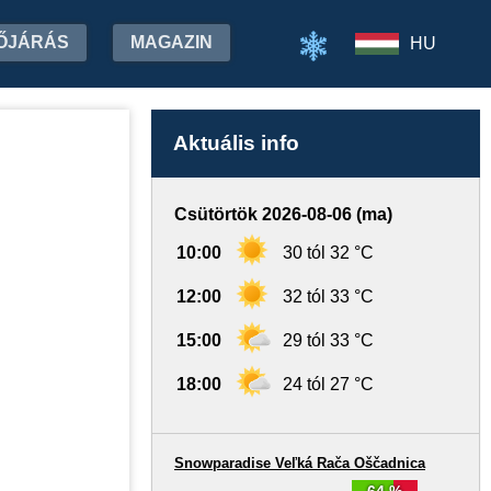
ŐJÁRÁS
MAGAZIN
HU
Aktuális info
Csütörtök 2026-08-06 (ma)
10:00
30 tól 32 °C
12:00
32 tól 33 °C
15:00
29 tól 33 °C
18:00
24 tól 27 °C
Snowparadise Veľká Rača Oščadnica
64 %