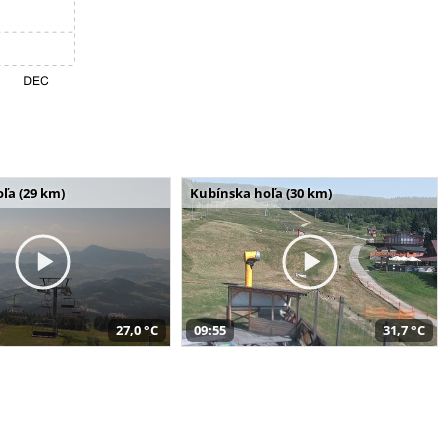
ľa (29 km)
Kubínska hoľa (30 km)
27,0 °C
09:55
31,7 °C