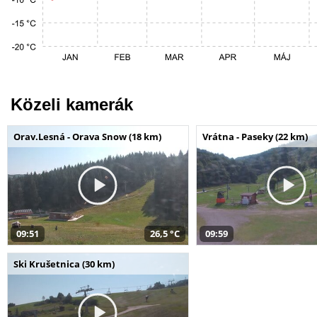
Közeli kamerák
Orav.Lesná - Orava Snow (18 km)
Vrátna - Paseky (22 km)
09:51
26,5 °C
09:59
Ski Krušetnica (30 km)