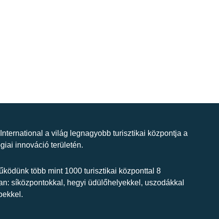
 International a világ legnagyobb turisztikai központja a
giai innováció területén.
ködünk több mint 1000 turisztikai központtal 8
n: síközpontokkal, hegyi üdülőhelyekkel, uszodákkal
bekkel.