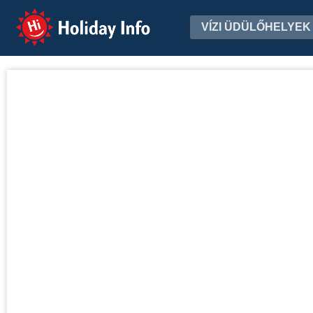
Holiday Info
VÍZI ÜDÜLŐHELYEK