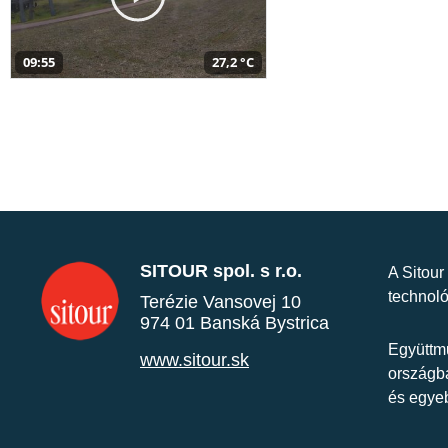
09:55
27,2 °C
SITOUR spol. s r.o.
A Sitour
technoló
Terézie Vansovej 10
974 01 Banská Bystrica
Együttmű
www.sitour.sk
országba
és egye