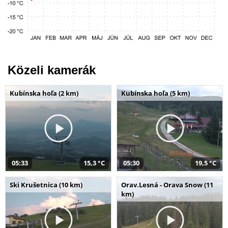
Közeli kamerák
Kubínska hoľa (2 km)
Kubínska hoľa (5 km)
05:33
15,3 °C
05:30
19,5 °C
Ski Krušetnica (10 km)
Orav.Lesná - Orava Snow (11
km)