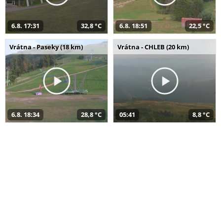
6.8. 17:31
32,8 °C
6.8. 18:51
22,5 °C
Vrátna - Paseky (18 km)
Vrátna - CHLEB (20 km)
6.8. 18:34
28,8 °C
05:41
8,8 °C