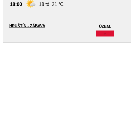
18:00
18 tól 21 °C
HRUŠTÍN - ZÁBAVA
ŰZEM:
-