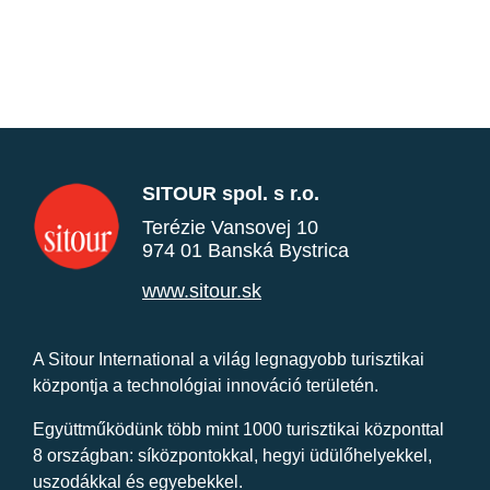
SITOUR spol. s r.o.
Terézie Vansovej 10
974 01 Banská Bystrica
www.sitour.sk
A Sitour International a világ legnagyobb turisztikai
központja a technológiai innováció területén.
Együttműködünk több mint 1000 turisztikai központtal
8 országban: síközpontokkal, hegyi üdülőhelyekkel,
uszodákkal és egyebekkel.