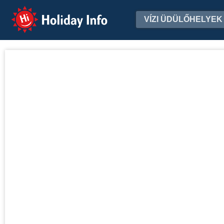
Holiday Info
VÍZI ÜDÜLŐHELYEK