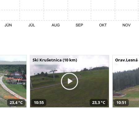
Ski Krušetnica (10 km)
Orav.Lesná 
23,4 °C
10:55
23,3 °C
10:51