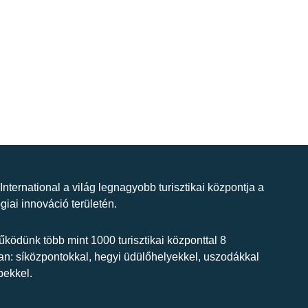
 International a világ legnagyobb turisztikai központja a
giai innováció területén.
ködünk több mint 1000 turisztikai központtal 8
n: síközpontokkal, hegyi üdülőhelyekkel, uszodákkal
bekkel.