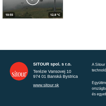
10:55
12,8 °C
SITOUR spol. s r.o.
A Sitour
technoló
Terézie Vansovej 10
974 01 Banská Bystrica
Együttmű
www.sitour.sk
országba
és egye