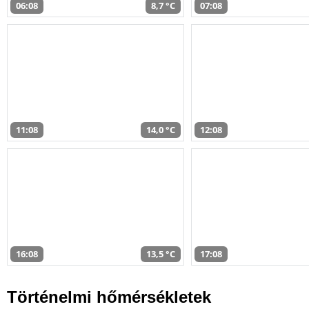
06:08
8,7 °C
07:08
11:08
14,0 °C
12:08
16:08
13,5 °C
17:08
Történelmi hőmérsékletek