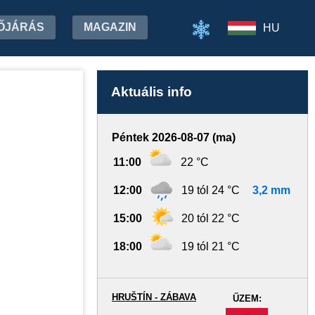
ŐJÁRÁS
MAGAZIN
HU
Aktuális info
Péntek 2026-08-07 (ma)
11:00
22 °C
12:00
19 tól 24 °C
3,2 mm
15:00
20 tól 22 °C
18:00
19 tól 21 °C
HRUŠTÍN - ZÁBAVA
ŰZEM:
-