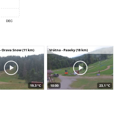
- Orava Snow (11 km)
Vrátna - Paseky (18 km)
19,3 °C
10:00
23,1 °C