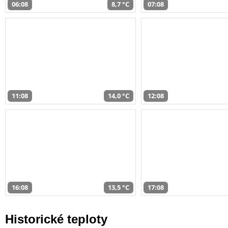
06:08
8,7 °C
07:08
11:08
14,0 °C
12:08
16:08
13,5 °C
17:08
Historické teploty