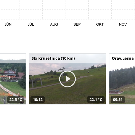
Ski Krušetnica (10 km)
Orav.Lesná 
22,5 °C
10:12
22,1 °C
09:51