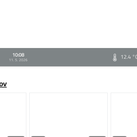
10:08
12.4 °
11. 5. 2026
rov