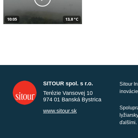
10:05
13,8 °C
SITOUR spol. s r.o.
Sitour I
inovácie
Terézie Vansovej 10
974 01 Banská Bystrica
Spolupra
www.sitour.sk
lyžiarsk
ďalšími.