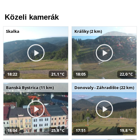
Közeli kamerák
Skalka
Králiky (2 km)
18:22
21,1 °C
18:05
22,0 °C
Banská Bystrica (11 km)
Donovaly - Záhradište (22 km)
18:04
25,8 °C
17:51
19,8 °C