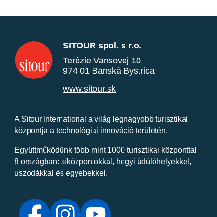
SITOUR spol. s r.o.
Terézie Vansovej 10
974 01 Banská Bystrica
www.sitour.sk
A Sitour International a világ legnagyobb turisztikai
központja a technológiai innováció területén.
Együttműködünk több mint 1000 turisztikai központtal
8 országban: síközpontokkal, hegyi üdülőhelyekkel,
uszodákkal és egyebekkel.