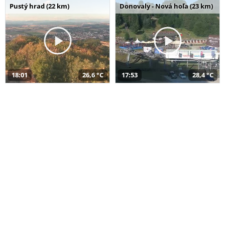
Pustý hrad (22 km)
Donovaly - Nová hoľa (23 km)
18:01
26,6 °C
17:53
28,4 °C