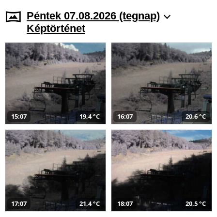
Péntek 07.08.2026 (tegnap)
Képtörténet
15:07
19,4 °C
16:07
20,6 °C
17:07
21,4 °C
18:07
20,5 °C