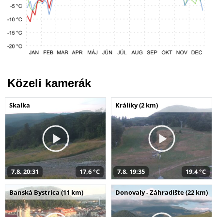
Közeli kamerák
Skalka
Králiky (2 km)
7.8. 20:31
17,6 °C
7.8. 19:35
19,4 °C
Banská Bystrica (11 km)
Donovaly - Záhradište (22 km)