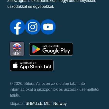
8 országban: síközpontokkal, hegyi üdülőhelyekkel,
uszodákkal és egyebekkel.
© 2026, Sitour. Az ezen az oldalon található
információkat a síközpontok és uszodák üzemeltetői
adják.
Időjárás:
SHMU.sk
,
MET Norway