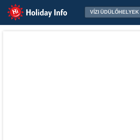
Holiday Info
VÍZI ÜDÜLŐHELYEK