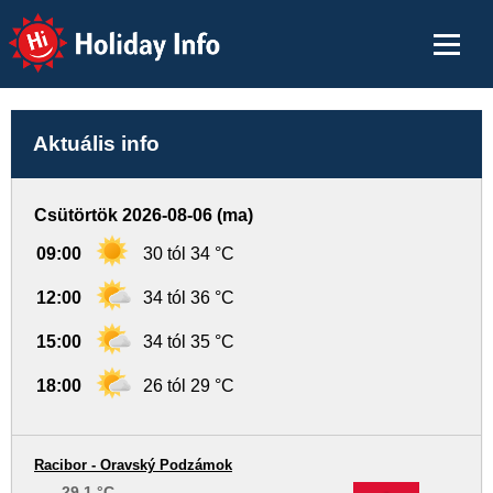
Holiday Info
Aktuális info
Csütörtök 2026-08-06 (ma)
09:00
30 tól 34 °C
12:00
34 tól 36 °C
15:00
34 tól 35 °C
18:00
26 tól 29 °C
Racibor - Oravský Podzámok
29.1 °C
-