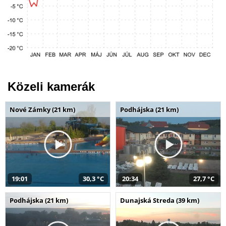
Közeli kamerák
Nové Zámky (21 km)
Podhájska (21 km)
19:01
30,3 °C
20:34
27,7 °C
Podhájska (21 km)
Dunajská Streda (39 km)