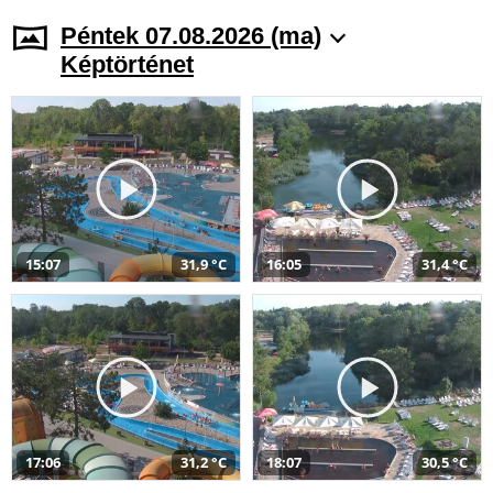
Péntek 07.08.2026 (ma)
Képtörténet
15:07
31,9 °C
16:05
31,4 °C
17:06
31,2 °C
18:07
30,5 °C