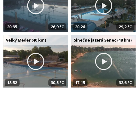
20:35
26,9 °C
20:26
29,2 °C
Veľký Meder (40 km)
Slnečné jazerá Senec (48 km)
18:52
30,5 °C
17:15
32,6 °C