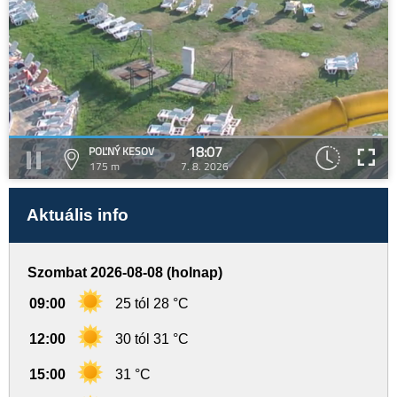
18:07
POĽNÝ KESOV
175 m
7. 8. 2026
Aktuális info
Szombat 2026-08-08 (holnap)
09:00
25 tól 28 °C
12:00
30 tól 31 °C
15:00
31 °C