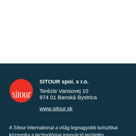
SITOUR spol. s r.o.
Terézie Vansovej 10
974 01 Banská Bystrica
www.sitour.sk
A Sitour International a világ legnagyobb turisztikai
központja a technológiai innováció területén.