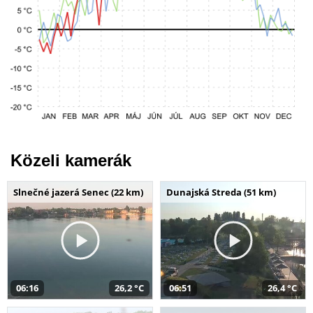
Közeli kamerák
Slnečné jazerá Senec (22 km)
Dunajská Streda (51 km)
06:16
26,2 °C
06:51
26,4 °C