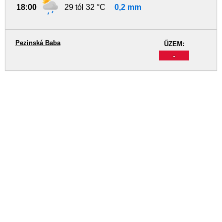
18:00
29 tól 32 °C
0,2 mm
Pezinská Baba
ŰZEM:
-