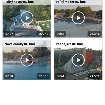
Poľný Kesov (67 km)
Veľký Meder (67 km)
07:07
25,7 °C
06:56
26,3 °C
Nové Zámky (83 km)
Podhájska (89 km)
07:08
27,9 °C
06:41
21,5 °C