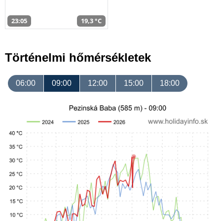
23:05
19,3 °C
Történelmi hőmérsékletek
06:00
09:00
12:00
15:00
18:00