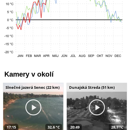
Kamery v okolí
Slnečné jazerá Senec (22 km)
Dunajská Streda (51 km)
17:15
32,6 °C
20:49
28,7 °C