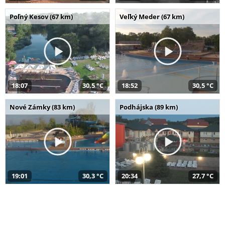
Poľný Kesov (67 km)
Veľký Meder (67 km)
18:07
30,5 °C
18:52
30,5 °C
Nové Zámky (83 km)
Podhájska (89 km)
19:01
30,3 °C
20:34
27,7 °C