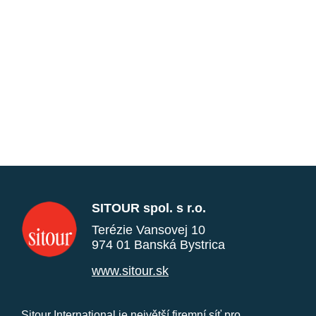
SITOUR spol. s r.o.
Terézie Vansovej 10
974 01 Banská Bystrica
www.sitour.sk
Sitour International je největší firemní síť pro