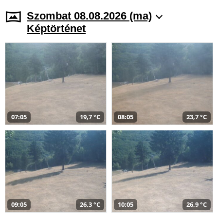
Szombat 08.08.2026 (ma)
Képtörténet
07:05
19,7 °C
08:05
23,7 °C
09:05
26,3 °C
10:05
26,9 °C