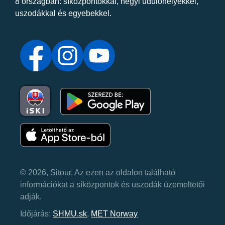
8 országban: síközpontokkal, hegyi üdülőhelyekkel,
uszodákkal és egyebekkel.
© 2026, Sitour. Az ezen az oldalon található
információkat a síközpontok és uszodák üzemeltetői
adják.
Időjárás:
SHMU.sk
,
MET Norway