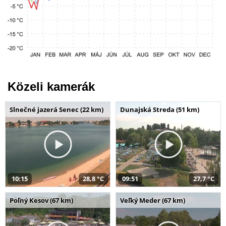
Közeli kamerák
Slnečné jazerá Senec (22 km)
Dunajská Streda (51 km)
10:15
28,8 °C
09:51
27,7 °C
Poľný Kesov (67 km)
Veľký Meder (67 km)