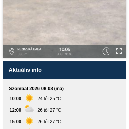
10:05
PEZINSKÁ BABA
585 m
8. 8. 2026
Aktuális info
Szombat 2026-08-08 (ma)
10:00
24 tól 25 °C
12:00
26 tól 27 °C
15:00
26 tól 27 °C