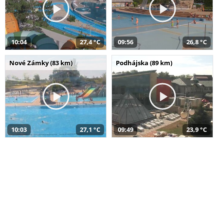
10:04
27,4 °C
09:56
26,8 °C
Nové Zámky (83 km)
Podhájska (89 km)
10:03
27,1 °C
09:49
23,9 °C