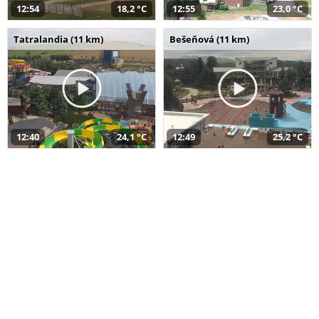
12:54
18,2 °C
12:55
23,0 °C
Tatralandia (11 km)
Bešeňová (11 km)
12:40
24,1 °C
12:49
25,2 °C