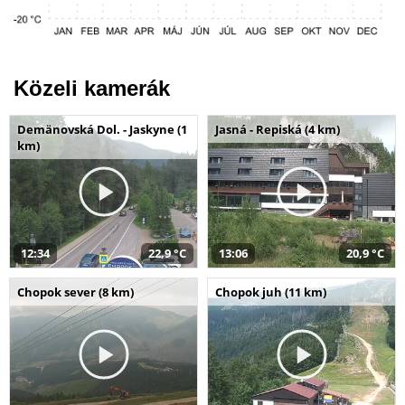
Közeli kamerák
Demänovská Dol. - Jaskyne (1
Jasná - Repiská (4 km)
km)
12:34
22,9 °C
13:06
20,9 °C
Chopok sever (8 km)
Chopok juh (11 km)