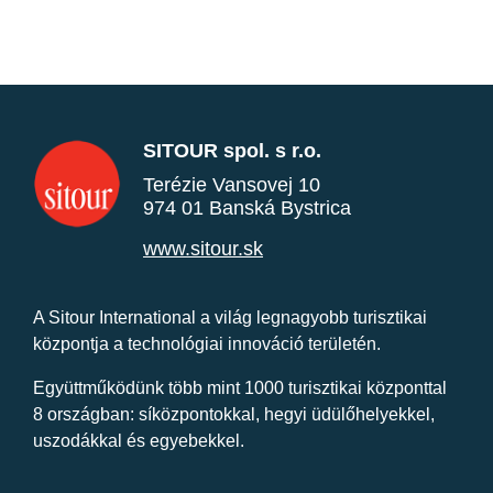
SITOUR spol. s r.o.
Terézie Vansovej 10
974 01 Banská Bystrica
www.sitour.sk
A Sitour International a világ legnagyobb turisztikai
központja a technológiai innováció területén.
Együttműködünk több mint 1000 turisztikai központtal
8 országban: síközpontokkal, hegyi üdülőhelyekkel,
uszodákkal és egyebekkel.