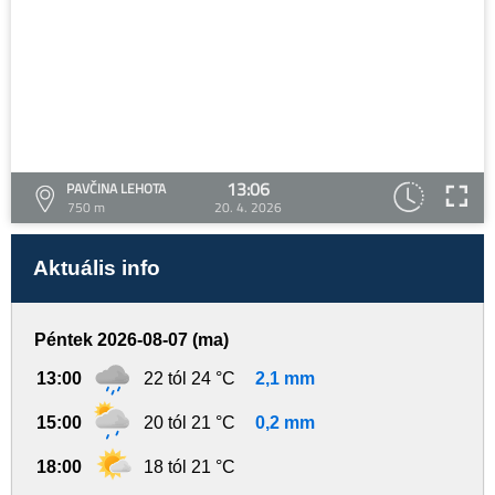
13:06
PAVČINA LEHOTA
750 m
20. 4. 2026
Aktuális info
Péntek 2026-08-07 (ma)
13:00
22 tól 24 °C
2,1 mm
15:00
20 tól 21 °C
0,2 mm
18:00
18 tól 21 °C