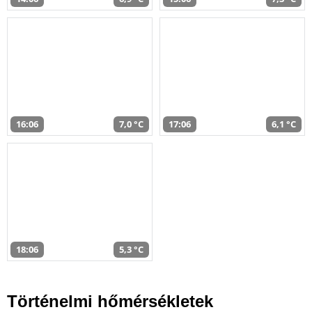
16:06
7,0 °C
17:06
6,1 °C
18:06
5,3 °C
Történelmi hőmérsékletek