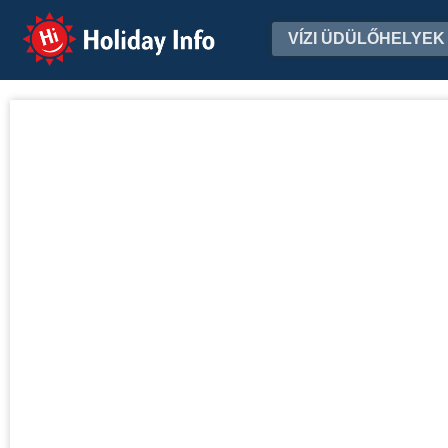
Holiday Info
VÍZI ÜDÜLŐHELYEK