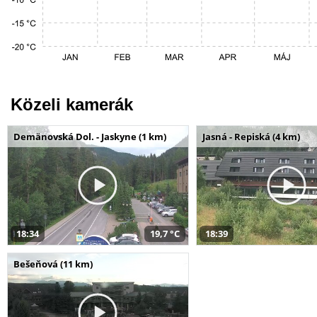
Közeli kamerák
Demänovská Dol. - Jaskyne (1 km)
Jasná - Repiská (4 km)
18:34
19,7 °C
18:39
Bešeňová (11 km)