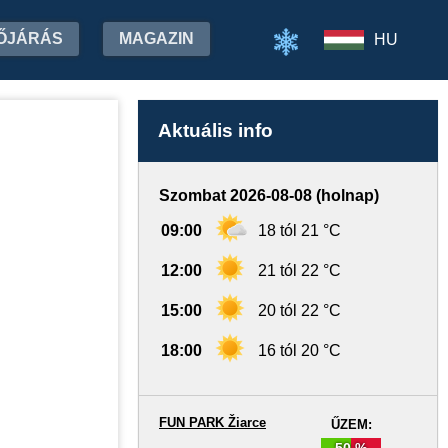
ŐJÁRÁS
MAGAZIN
HU
Aktuális info
Szombat 2026-08-08 (holnap)
09:00
18 tól 21 °C
12:00
21 tól 22 °C
15:00
20 tól 22 °C
18:00
16 tól 20 °C
FUN PARK Žiarce
ŰZEM:
50 %