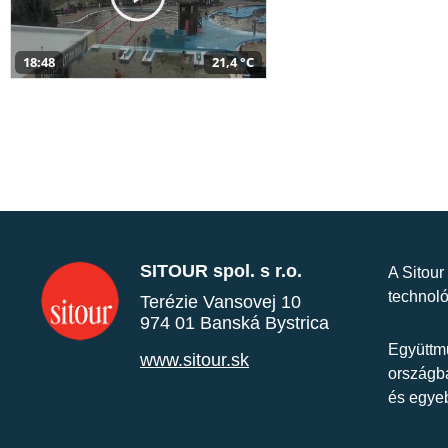
18:48
21,4 °C
SITOUR spol. s r.o.
A Sitour
technoló
Terézie Vansovej 10
974 01 Banská Bystrica
Együttmű
www.sitour.sk
országba
és egye