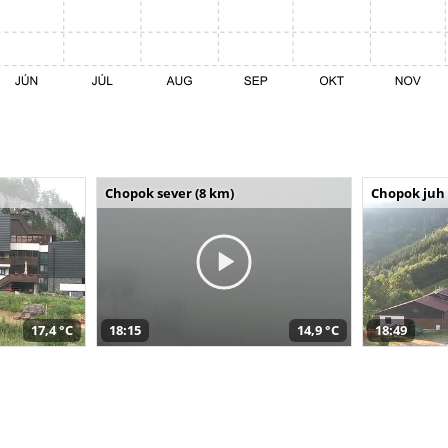
Chopok sever (8 km)
Chopok juh 
17,4 °C
18:15
14,9 °C
18:49