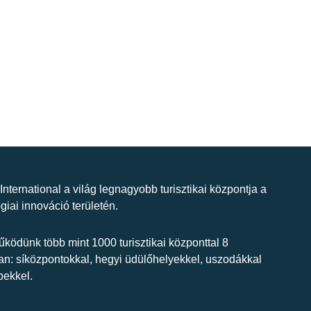
 International a világ legnagyobb turisztikai központja a
giai innováció területén.
ködünk több mint 1000 turisztikai központtal 8
n: síközpontokkal, hegyi üdülőhelyekkel, uszodákkal
bekkel.