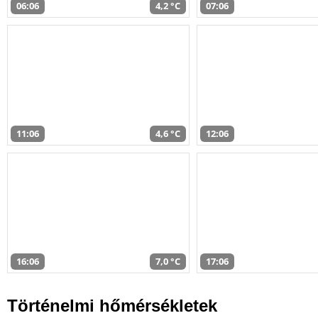
06:06
4,2 °C
07:06
11:06
4,6 °C
12:06
16:06
7,0 °C
17:06
Történelmi hőmérsékletek