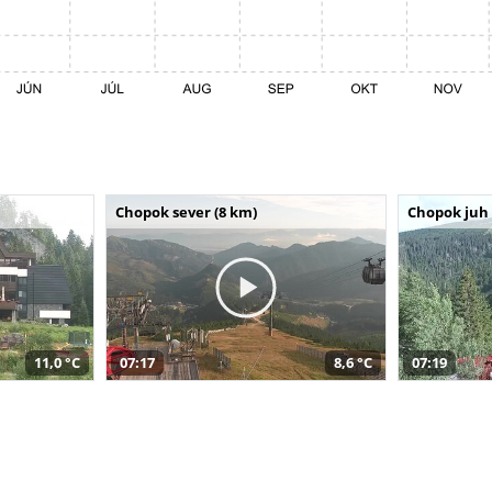
Chopok sever (8 km)
Chopok juh 
11,0 °C
07:17
8,6 °C
07:19