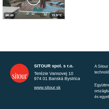
06:49
15,9 °C
SITOUR spol. s r.o.
A Sitour
technoló
Terézie Vansovej 10
974 01 Banská Bystrica
Együttmű
www.sitour.sk
országba
és egye