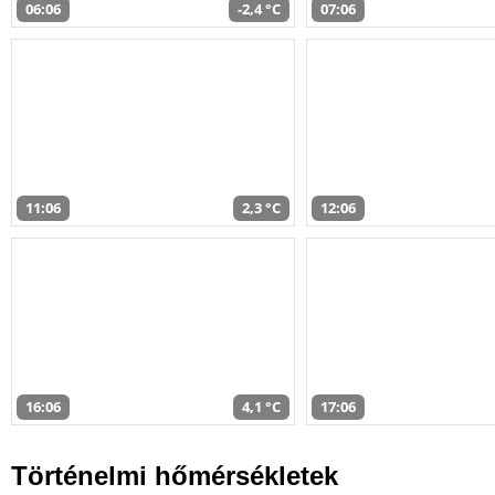
06:06
-2,4 °C
07:06
11:06
2,3 °C
12:06
16:06
4,1 °C
17:06
Történelmi hőmérsékletek