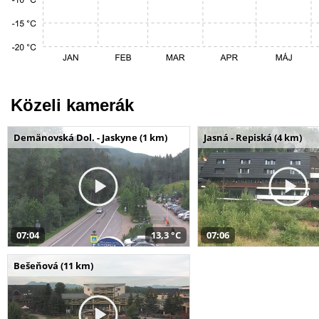
Közeli kamerák
Demänovská Dol. - Jaskyne (1 km)
Jasná - Repiská (4 km)
07:04
13,3 °C
07:06
Bešeňová (11 km)