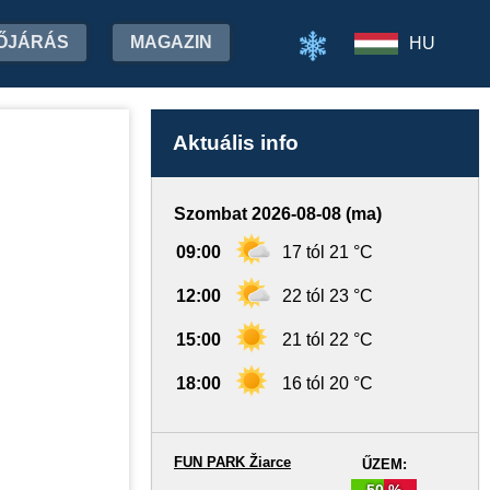
ŐJÁRÁS
MAGAZIN
HU
Aktuális info
Szombat 2026-08-08 (ma)
09:00
17 tól 21 °C
12:00
22 tól 23 °C
15:00
21 tól 22 °C
18:00
16 tól 20 °C
FUN PARK Žiarce
ŰZEM:
50 %