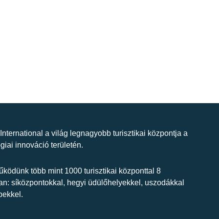
 International a világ legnagyobb turisztikai központja a
giai innováció területén.
ködünk több mint 1000 turisztikai központtal 8
n: síközpontokkal, hegyi üdülőhelyekkel, uszodákkal
bekkel.