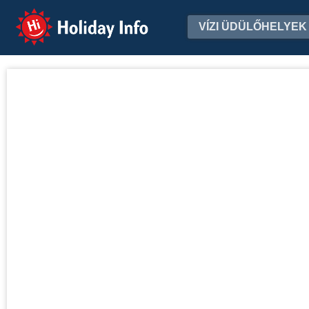
Holiday Info
VÍZI ÜDÜLŐHELYEK