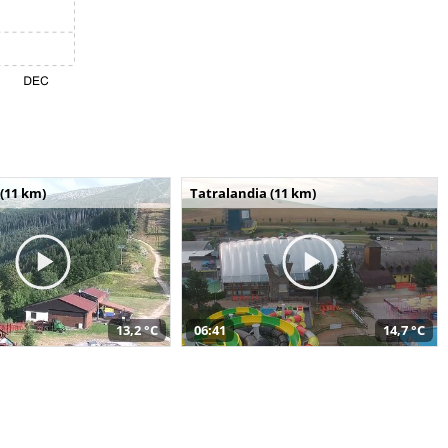
(11 km)
Tatralandia (11 km)
13,2 °C
06:41
14,7 °C