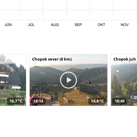
Chopok sever (8 km)
Chopok juh 
16,7 °C
18:14
14,4 °C
18:49