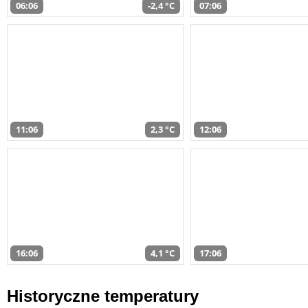
06:06
-2,4 °C
07:06
11:06
2,3 °C
12:06
16:06
4,1 °C
17:06
Historyczne temperatury