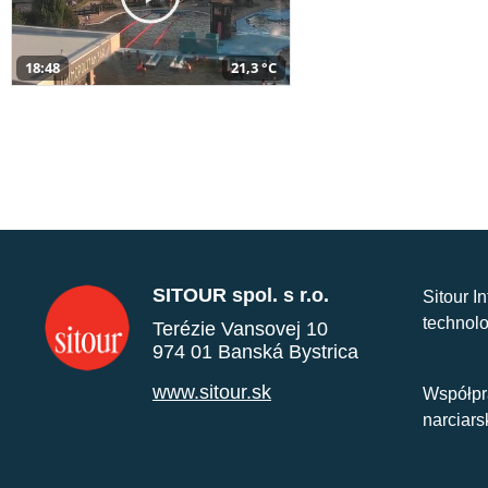
18:48
21,3 °C
SITOUR spol. s r.o.
Sitour I
technolo
Terézie Vansovej 10
974 01 Banská Bystrica
www.sitour.sk
Współpr
narciars