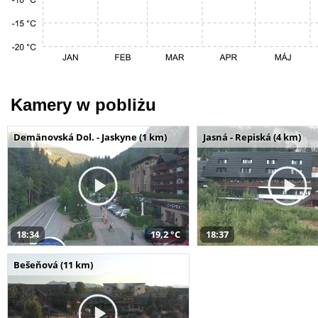
Kamery w pobliżu
Demänovská Dol. - Jaskyne (1 km)
Jasná - Repiská (4 km)
18:34
19,2 °C
18:37
Bešeňová (11 km)