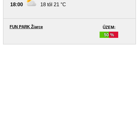
18:00
18 tól 21 °C
FUN PARK Žiarce
ŰZEM:
50 %