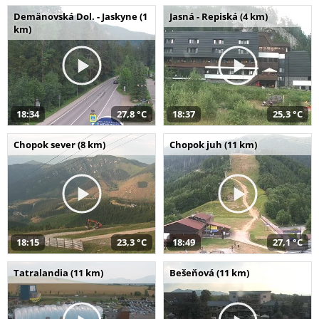
Demänovská Dol. - Jaskyne (1
Jasná - Repiská (4 km)
km)
18:34
27,8 °C
18:37
25,3 °C
Chopok sever (8 km)
Chopok juh (11 km)
18:15
23,3 °C
18:49
27,1 °C
Tatralandia (11 km)
Bešeňová (11 km)