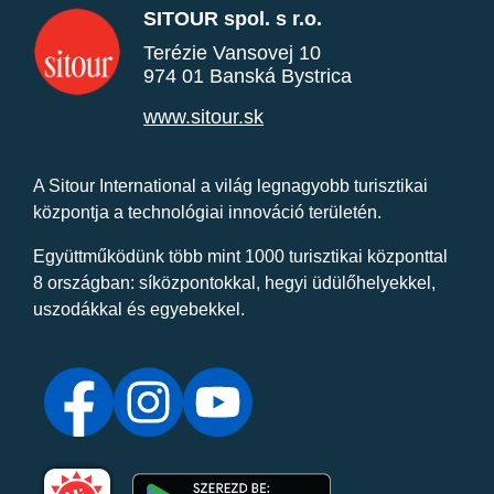
SITOUR spol. s r.o.
Terézie Vansovej 10
974 01 Banská Bystrica
www.sitour.sk
A Sitour International a világ legnagyobb turisztikai
központja a technológiai innováció területén.
Együttműködünk több mint 1000 turisztikai központtal
8 országban: síközpontokkal, hegyi üdülőhelyekkel,
uszodákkal és egyebekkel.