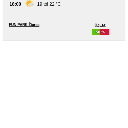
18:00
19 tól 22 °C
FUN PARK Žiarce
ŰZEM:
50 %