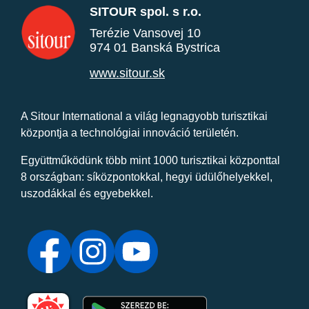
SITOUR spol. s r.o.
Terézie Vansovej 10
974 01 Banská Bystrica
www.sitour.sk
A Sitour International a világ legnagyobb turisztikai
központja a technológiai innováció területén.
Együttműködünk több mint 1000 turisztikai központtal
8 országban: síközpontokkal, hegyi üdülőhelyekkel,
uszodákkal és egyebekkel.