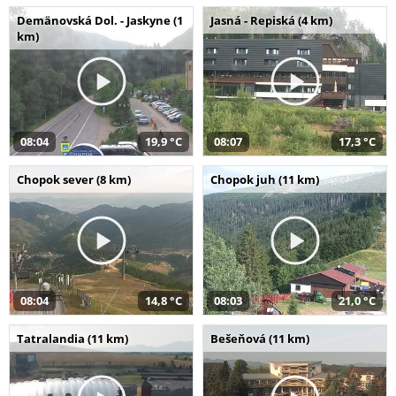
Demänovská Dol. - Jaskyne (1
Jasná - Repiská (4 km)
km)
08:04
19,9 °C
08:07
17,3 °C
Chopok sever (8 km)
Chopok juh (11 km)
08:04
14,8 °C
08:03
21,0 °C
Tatralandia (11 km)
Bešeňová (11 km)