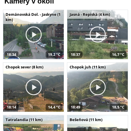
Kamery v okolí
Demänovská Dol. - Jaskyne (1
Jasná - Repiská (4 km)
km)
18:34
19,2 °C
18:37
16,7 °C
Chopok sever (8 km)
Chopok juh (11 km)
18:14
14,4 °C
18:49
18,5 °C
Tatralandia (11 km)
Bešeňová (11 km)