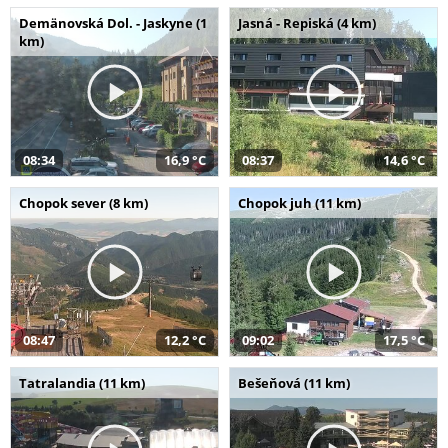
Demänovská Dol. - Jaskyne (1
Jasná - Repiská (4 km)
km)
08:34
16,9 °C
08:37
14,6 °C
Chopok sever (8 km)
Chopok juh (11 km)
08:47
12,2 °C
09:02
17,5 °C
Tatralandia (11 km)
Bešeňová (11 km)