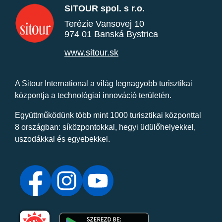
SITOUR spol. s r.o.
Terézie Vansovej 10
974 01 Banská Bystrica
www.sitour.sk
A Sitour International a világ legnagyobb turisztikai
központja a technológiai innováció területén.
Együttműködünk több mint 1000 turisztikai központtal
8 országban: síközpontokkal, hegyi üdülőhelyekkel,
uszodákkal és egyebekkel.