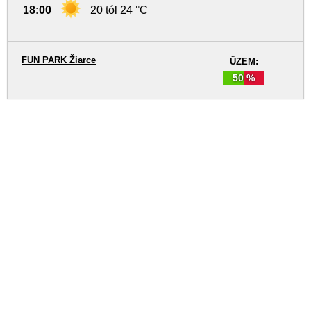
18:00
20 tól 24 °C
FUN PARK Žiarce
ŰZEM:
50 %