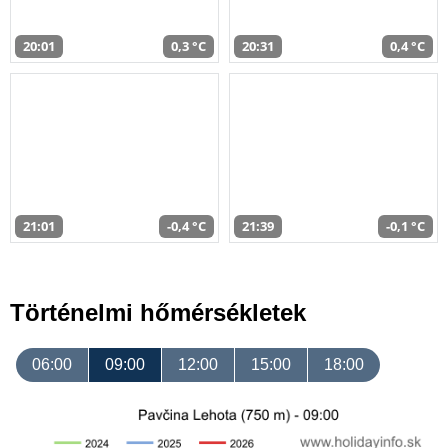
20:01
0,3 °C
20:31
0,4 °C
21:01
-0,4 °C
21:39
-0,1 °C
Történelmi hőmérsékletek
06:00
09:00
12:00
15:00
18:00