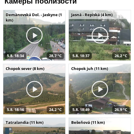
Камеры поблизости
Demänovská Dol. - Jaskyne (1
Jasná - Repiská (4 km)
km)
5.8. 18:34
28,7 °C
5.8. 18:37
26,2 °C
Chopok sever (8 km)
Chopok juh (11 km)
5.8. 18:16
24,2 °C
5.8. 18:49
26,9 °C
Tatralandia (11 km)
Bešeňová (11 km)