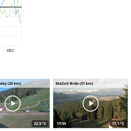
seky (20 km)
Malinô Brdo (31 km)
22,5 °C
17:55
17,1 °C