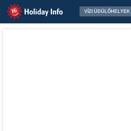
Holiday Info
VÍZI ÜDÜLŐHELYEK