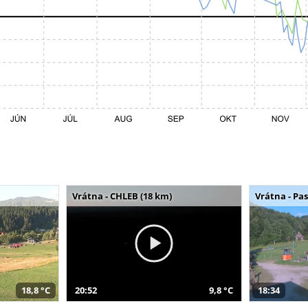
Vrátna - CHLEB (18 km)
Vrátna - Pa
18,8 °C
20:52
9,8 °C
18:34