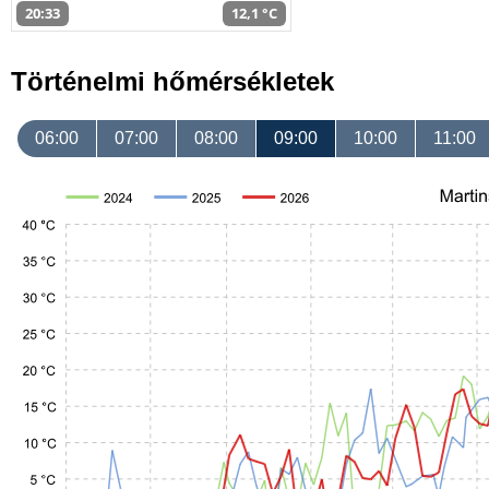
20:33
12,1 °C
Történelmi hőmérsékletek
06:00
07:00
08:00
09:00
10:00
11:00