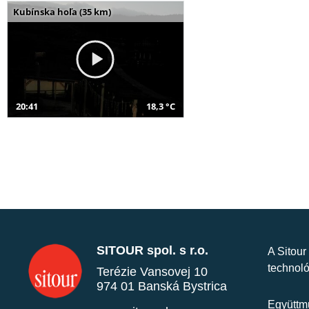
Kubínska hoľa (35 km)
20:41
18,3 °C
SITOUR spol. s r.o.
A Sitour
technoló
Terézie Vansovej 10
974 01 Banská Bystrica
Együttmű