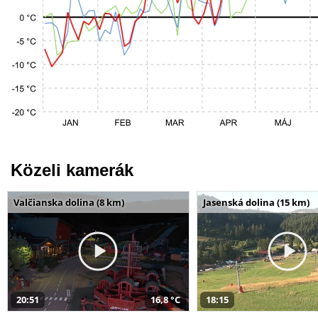
Közeli kamerák
Valčianska dolina (8 km)
Jasenská dolina (15 km)
20:51
16,8 °C
18:15