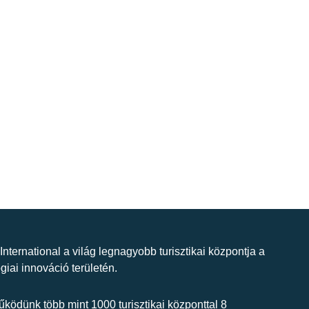
 International a világ legnagyobb turisztikai központja a
giai innováció területén.
ködünk több mint 1000 turisztikai központtal 8