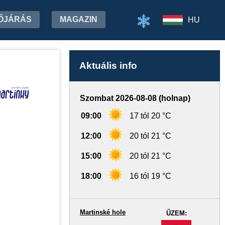
ŐJÁRÁS
MAGAZIN
HU
Aktuális info
Szombat 2026-08-08 (holnap)
09:00
17 tól 20 °C
12:00
20 tól 21 °C
15:00
20 tól 21 °C
18:00
16 tól 19 °C
Martinské hole
ŰZEM:
-