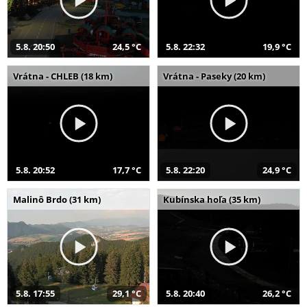
5.8. 20:50
24,5 °C
5.8. 22:32
19,9 °C
Vrátna - CHLEB (18 km)
Vrátna - Paseky (20 km)
5.8. 20:52
17,7 °C
5.8. 22:20
24,9 °C
Malinô Brdo (31 km)
Kubínska hoľa (35 km)
5.8. 17:55
29,1 °C
5.8. 20:40
26,2 °C