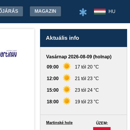
ŐJÁRÁS
MAGAZIN
HU
Aktuális info
Vasárnap 2026-08-09 (holnap)
09:00
17 tól 20 °C
12:00
21 tól 23 °C
15:00
23 tól 24 °C
18:00
19 tól 23 °C
Martinské hole
ŰZEM:
-