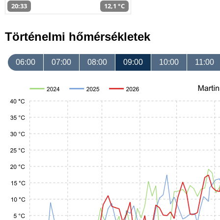
20:33
12,1 °C
Történelmi hőmérsékletek
06:00
07:00
08:00
09:00
10:00
11:00