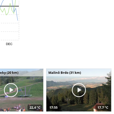
seky (20 km)
Malinô Brdo (31 km)
22,4 °C
17:55
17,7 °C