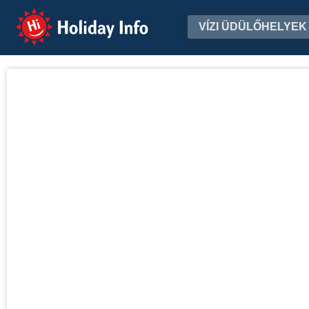
Holiday Info
VÍZI ÜDÜLŐHELYEK