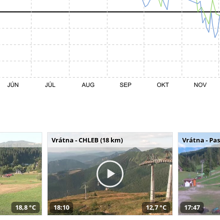
Vrátna - CHLEB (18 km)
Vrátna - Pa
18,8 °C
18:10
12,7 °C
17:47