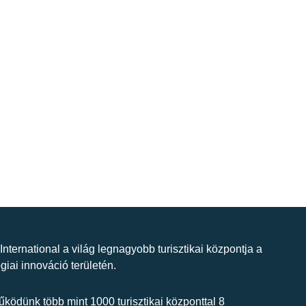
 International a világ legnagyobb turisztikai központja a
giai innováció területén.
ködünk több mint 1000 turisztikai központtal 8