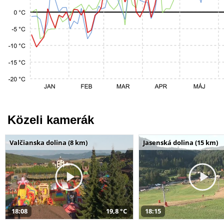
Közeli kamerák
Valčianska dolina (8 km)
Jasenská dolina (15 km)
18:08
19,8 °C
18:15