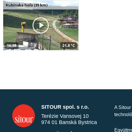
Kubínska hoľa (35 km)
16:38
21,8 °C
SITOUR spol. s r.o.
A Sitour
technoló
Terézie Vansovej 10
974 01 Banská Bystrica
Együttmű