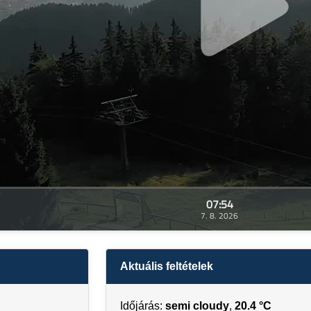
07:54
7. 8. 2026
Aktuális feltételek
Időjárás:
semi cloudy
,
20.4 °C