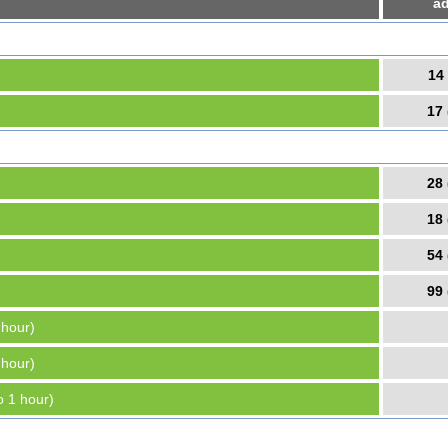
ad
14 
17 
28 
18 
54 
99 
 hour)
 hour)
o 1 hour)