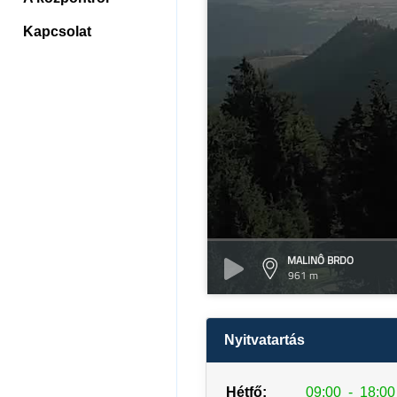
Kapcsolat
MALINÔ BRDO
961 m
Nyitvatartás
Hétfő:
09:00
-
18:00