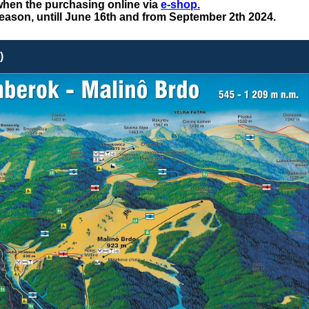
 when the purchasing online via
e-shop.
w season, untill June 16th and from September 2th 2024.
)