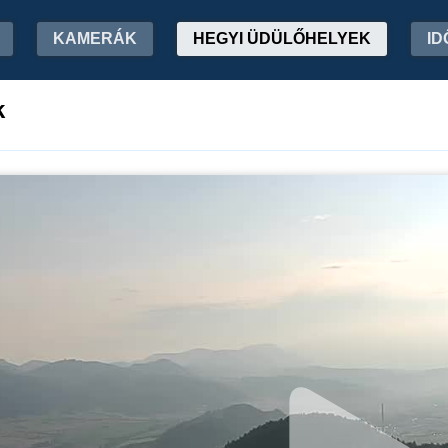
KAMERÁK
HEGYI ÜDÜLŐHELYEK
ID
k