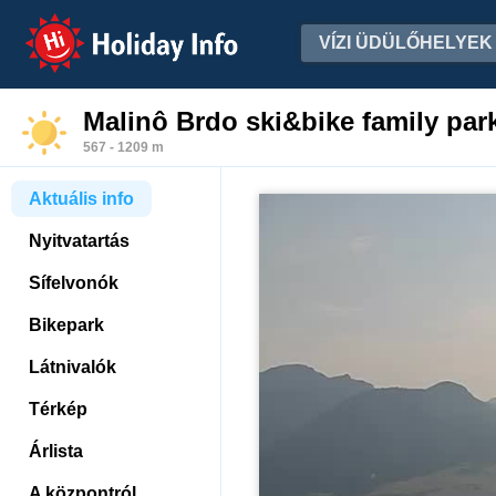
Holiday Info
VÍZI ÜDÜLŐHELYEK
Malinô Brdo ski&bike family par
567 - 1209 m
Aktuális info
Nyitvatartás
Sífelvonók
Bikepark
Látnivalók
Térkép
Árlista
A központról