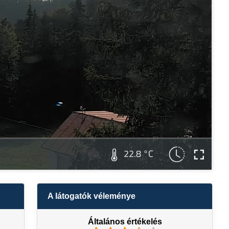
22.8 °C
A látogatók véleménye
Általános értékelés