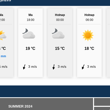
Ma
Ma
Holnap
Holnap
2:00
18:00
00:00
06:00
 °C
19 °C
15 °C
18 °C
4 mm
5 m/s
3 m/s
3 m/s
3 m/s
SUMMER 2024