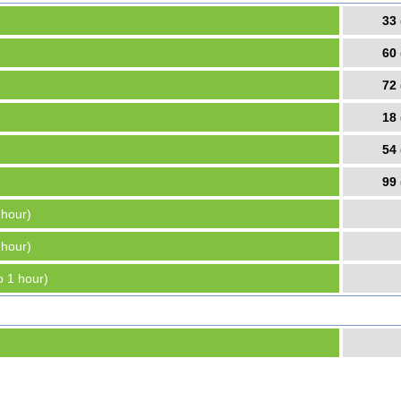
33 
60 
72 
18 
54 
99 
 hour)
 hour)
o 1 hour)