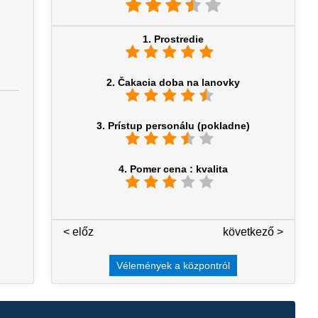
1. Prostredie
2. Čakacia doba na lanovky
3. Prístup personálu (pokladne)
4. Pomer cena : kvalita
< előz
4 / 7
következő >
Vélemények a központról