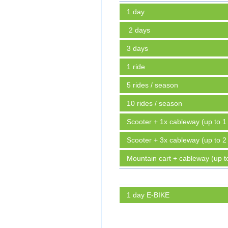
1 day
2 days
3 days
1 ride
5 rides / season
10 rides / season
Scooter + 1x cableway (up to 1
Scooter + 3x cableway (up to 2
Mountain cart + cableway (up t
1 day E-BIKE