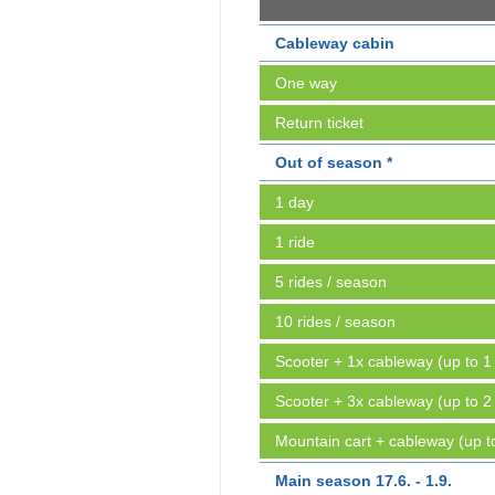
Cableway cabin
One way
Return ticket
Out of season *
1 day
1 ride
5 rides / season
10 rides / season
Scooter + 1x cableway (up to 1
Scooter + 3x cableway (up to 2
Mountain cart + cableway (up t
Main season 17.6. - 1.9.