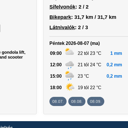
Sífelvonók
: 2 / 2
Bikepark
: 31,7 km / 31,7 km
Látnivalók
: 2 / 3
Péntek 2026-08-07 (ma)
 gondola lift,
09:00
22 tól 23 °C
1 mm
 and scooter
12:00
21 tól 24 °C
0,2 mm
15:00
23 °C
0,2 mm
18:00
19 tól 22 °C
08.07.
08.08.
08.09.
jelzés