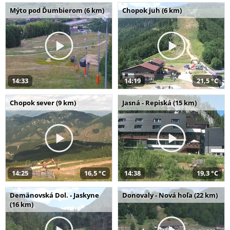
Mýto pod Ďumbierom (6 km)
Chopok juh (6 km)
14:33
14:19
21,5 °C
Chopok sever (9 km)
Jasná - Repiská (15 km)
14:25
16,5 °C
14:38
19,3 °C
Demänovská Dol. - Jaskyne
Donovaly - Nová hoľa (22 km)
(16 km)