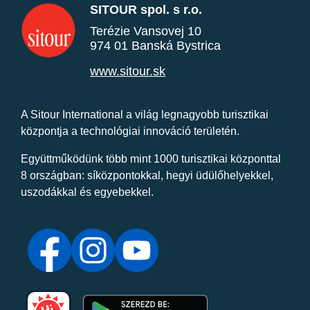
SITOUR spol. s r.o.
Terézie Vansovej 10
974 01 Banská Bystrica
www.sitour.sk
A Sitour International a világ legnagyobb turisztikai
központja a technológiai innováció területén.
Együttműködünk több mint 1000 turisztikai központtal
8 országban: síközpontokkal, hegyi üdülőhelyekkel,
uszodákkal és egyebekkel.