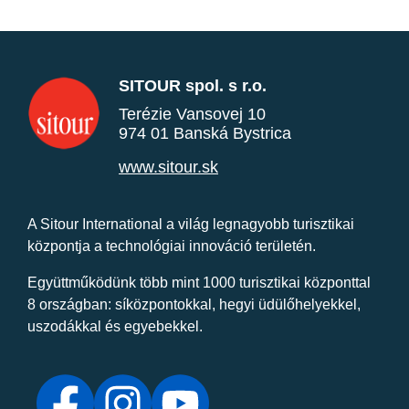
SITOUR spol. s r.o.
Terézie Vansovej 10
974 01 Banská Bystrica
www.sitour.sk
A Sitour International a világ legnagyobb turisztikai
központja a technológiai innováció területén.
Együttműködünk több mint 1000 turisztikai központtal
8 országban: síközpontokkal, hegyi üdülőhelyekkel,
uszodákkal és egyebekkel.