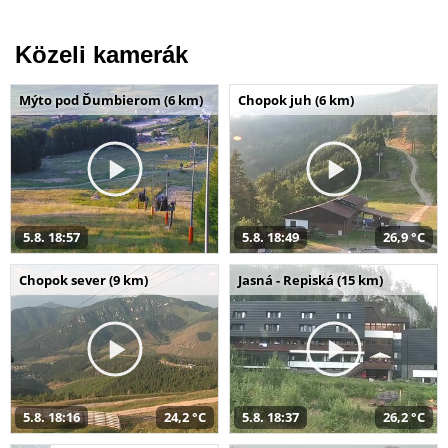
Közeli kamerák
Mýto pod Ďumbierom (6 km)
Chopok juh (6 km)
5.8. 18:57
5.8. 18:49
26,9 °C
Chopok sever (9 km)
Jasná - Repiská (15 km)
5.8. 18:16
24,2 °C
5.8. 18:37
26,2 °C