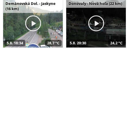
Demänovská Dol. - Jaskyne
Donovaly - Nová hoľa (22 km)
(16 km)
5.8. 18:34
28,7 °C
5.8. 20:30
24,2 °C