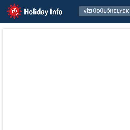
Holiday Info
VÍZI ÜDÜLŐHELYEK