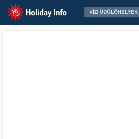
Holiday Info
VÍZI ÜDÜLŐHELYEK