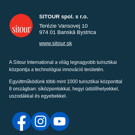
SITOUR spol. s r.o.
Terézie Vansovej 10
974 01 Banská Bystrica
www.sitour.sk
A Sitour International a világ legnagyobb turisztikai
központja a technológiai innováció területén.
Együttműködünk több mint 1000 turisztikai központtal
8 országban: síközpontokkal, hegyi üdülőhelyekkel,
uszodákkal és egyebekkel.