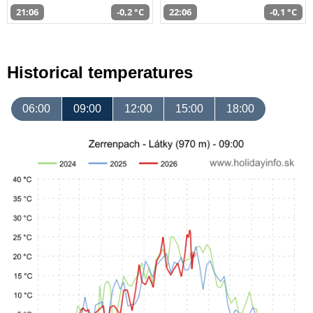
21:06
-0,2 °C
22:06
-0,1 °C
Historical temperatures
06:00
09:00
12:00
15:00
18:00