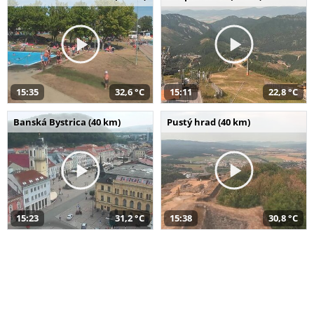
15:35
32,6 °C
15:11
22,8 °C
Banská Bystrica (40 km)
Pustý hrad (40 km)
15:23
31,2 °C
15:38
30,8 °C