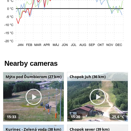
Nearby cameras
Mýto pod Ďumbierom (27 km)
Chopok juh (36 km)
15:33
15:20
25,6 °C
Kurinec - Zelená voda (38 km)
Chopok sever (39 km)