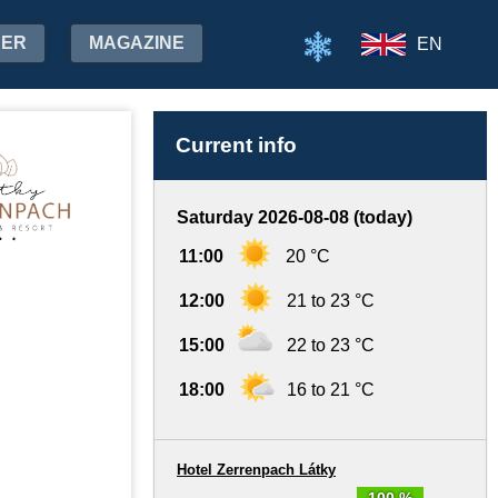
HER
MAGAZINE
EN
Current info
Saturday 2026-08-08 (today)
11:00
20 °C
12:00
21 to 23 °C
15:00
22 to 23 °C
18:00
16 to 21 °C
Hotel Zerrenpach Látky
100 %