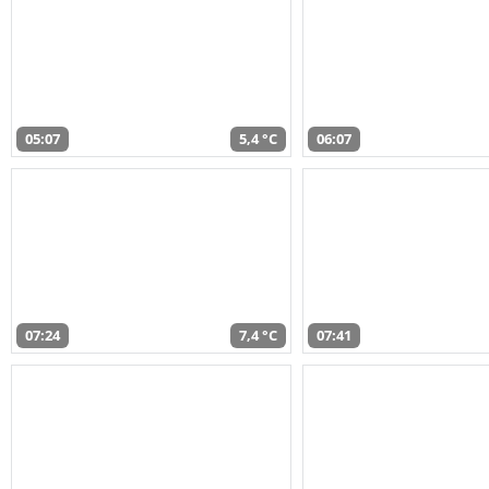
05:07
5,4 °C
06:07
07:24
7,4 °C
07:41