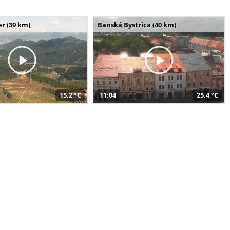
r (39 km)
Banská Bystrica (40 km)
15,2 °C
11:04
25,4 °C