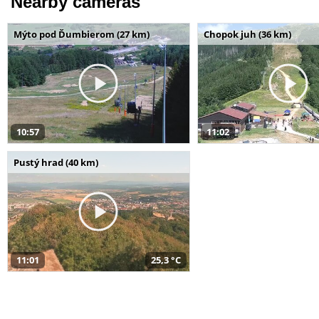
Nearby cameras
Mýto pod Ďumbierom (27 km)
Chopok juh (36 km)
10:57
11:02
Pustý hrad (40 km)
11:01
25,3 °C