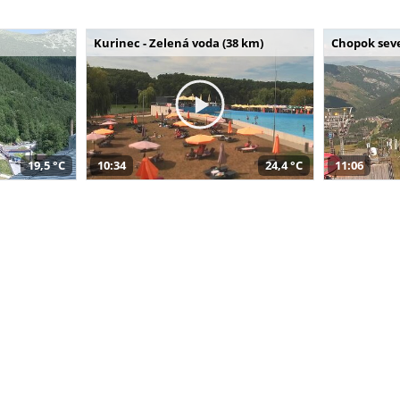
Kurinec - Zelená voda (38 km)
Chopok seve
19,5 °C
10:34
24,4 °C
11:06