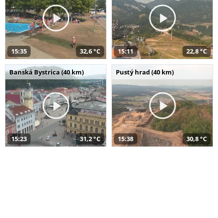
15:35
32,6 °C
15:11
22,8 °C
Banská Bystrica (40 km)
Pustý hrad (40 km)
15:23
31,2 °C
15:38
30,8 °C