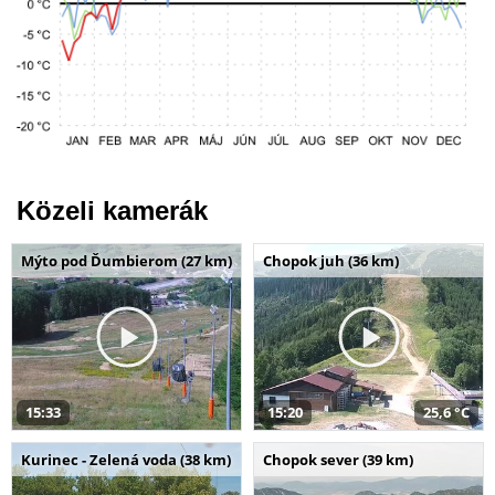
Közeli kamerák
Mýto pod Ďumbierom (27 km)
Chopok juh (36 km)
15:33
15:20
25,6 °C
Kurinec - Zelená voda (38 km)
Chopok sever (39 km)