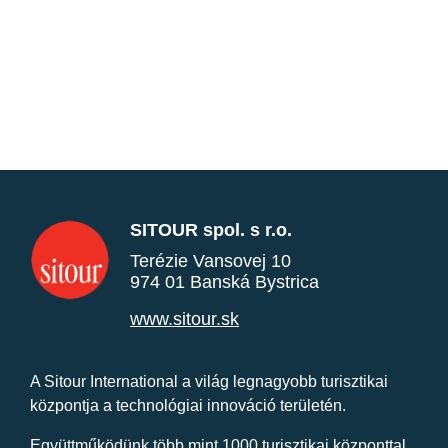
SITOUR spol. s r.o.
Terézie Vansovej 10
974 01 Banská Bystrica
www.sitour.sk
A Sitour International a világ legnagyobb turisztikai
központja a technológiai innováció területén.
Együttműködünk több mint 1000 turisztikai központtal