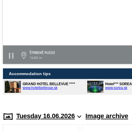
ŠTRBSKÉ PLESO
1400 m
Accommodation tips
GRAND HOTEL BELLEVUE ****
Hotel*** SORE
www.hotelbellevue.sk
www.sorea.sk
Tuesday 16.06.2026
Image archive