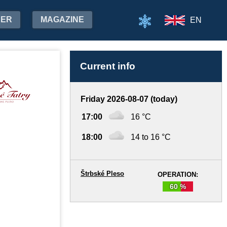
HER
MAGAZINE
EN
Current info
Friday 2026-08-07 (today)
17:00
16 °C
18:00
14 to 16 °C
Štrbské Pleso
OPERATION:
60 %