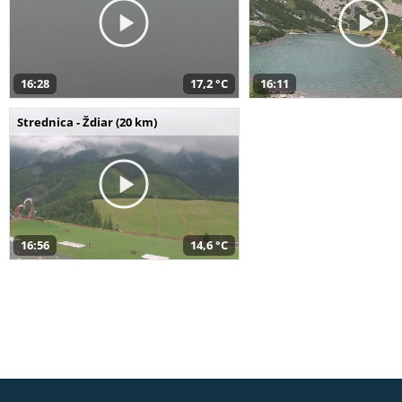
16:28
17,2 °C
16:11
Strednica - Ždiar (20 km)
16:56
14,6 °C