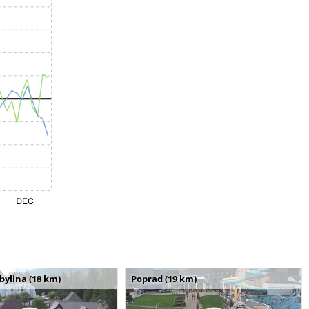
bylina (18 km)
Poprad (19 km)