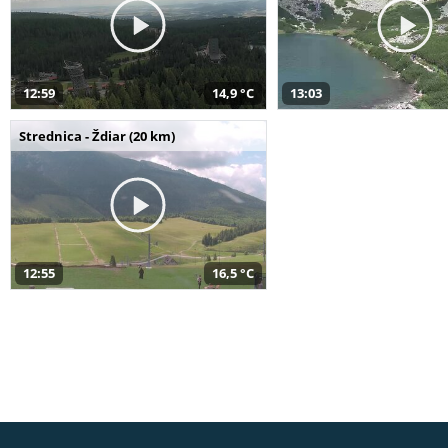
12:59
14,9 °C
13:03
Strednica - Ždiar (20 km)
12:55
16,5 °C