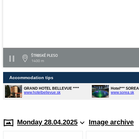
ŠTRBSKÉ PLESO
1400 m
Accommodation tips
GRAND HOTEL BELLEVUE ****
Hotel*** SORE
www.hotelbellevue.sk
www.sorea.sk
Monday 28.04.2025
Image archive