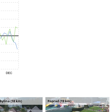
bylina (18 km)
Poprad (19 km)