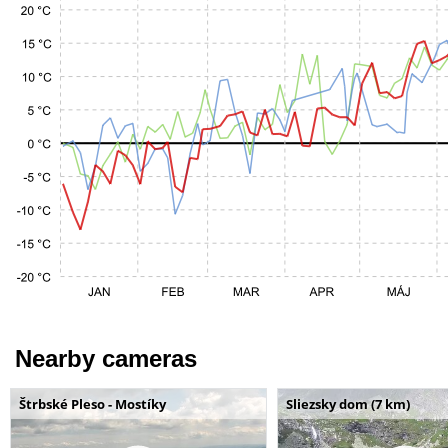
Nearby cameras
Štrbské Pleso - Mostíky
Sliezsky dom (7 km)