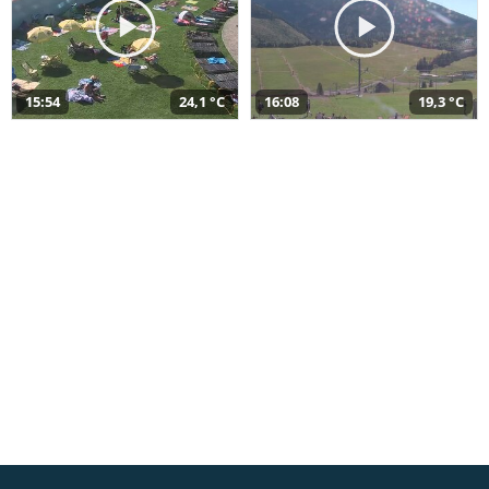
15:54
24,1 °C
16:08
19,3 °C