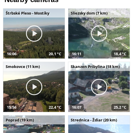
Štrbské Pleso - Mostíky
Sliezsky dom (7 km)
16:06
20,1 °C
16:11
18,4 °C
Smokovce (11 km)
Skanzen Pribylina (18 km)
15:56
22,4 °C
16:07
25,2 °C
Poprad (19 km)
Strednica - Ždiar (20 km)