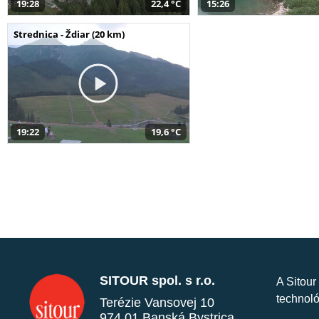
19:28
22,4 °C
15:26
Strednica - Ždiar (20 km)
19:22
19,6 °C
SITOUR spol. s r.o.
A Sitour
technoló
Terézie Vansovej 10
974 01 Banská Bystrica