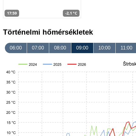
17:59
-2,1 °C
Történelmi hőmérsékletek
06:00
07:00
08:00
09:00
10:00
11:00