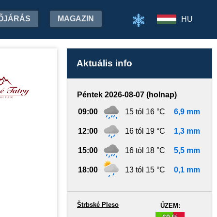
ŐJÁRÁS
MAGAZIN
HU
Aktuális info
Péntek 2026-08-07 (holnap)
09:00
15 tól 16 °C
6,9 mm
12:00
16 tól 19 °C
1,3 mm
15:00
16 tól 18 °C
5,5 mm
18:00
13 tól 15 °C
0,1 mm
Štrbské Pleso
ŰZEM:
60 %