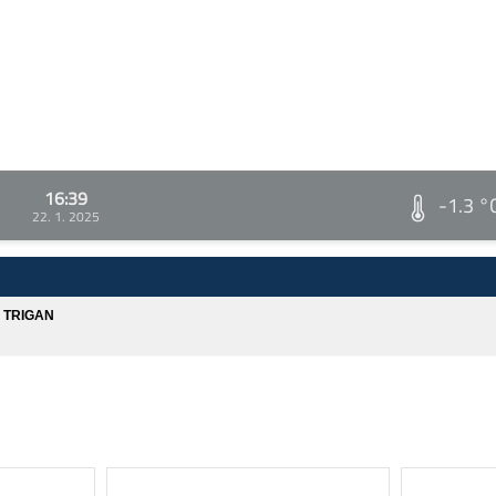
16:39
-1.3 °
22. 1. 2025
A TRIGAN