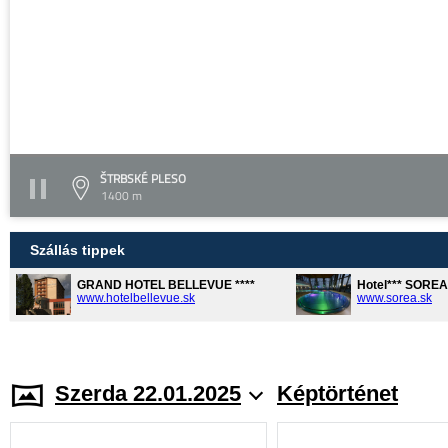
ŠTRBSKÉ PLESO
1400 m
Szállás tippek
GRAND HOTEL BELLEVUE ****
Hotel*** SORE
www.hotelbellevue.sk
www.sorea.sk
Szerda 22.01.2025
Képtörténet