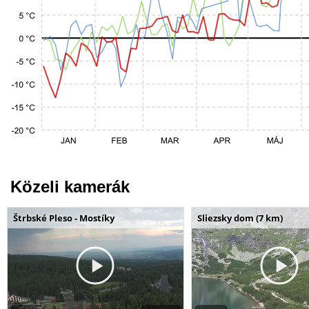
Közeli kamerák
Štrbské Pleso - Mostíky
Sliezsky dom (7 km)