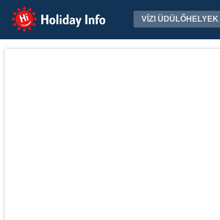
Holiday Info
VÍZI ÜDÜLŐHELYEK