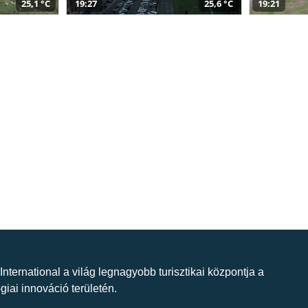
25,1 °C
19:27
25,6 °C
19:21
 International a világ legnagyobb turisztikai központja a
giai innováció területén.