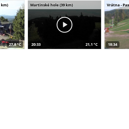
 km)
Martinské hole (39 km)
Vrátna - Pa
27,8 °C
20:33
21,1 °C
18:34