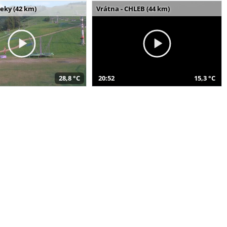
seky (42 km)
Vrátna - CHLEB (44 km)
28,8 °C
20:52
15,3 °C