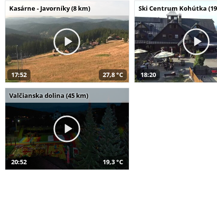
Kasárne - Javorníky (8 km)
Ski Centrum Kohútka (19
17:52
27,8 °C
18:20
Valčianska dolina (45 km)
20:52
19,3 °C